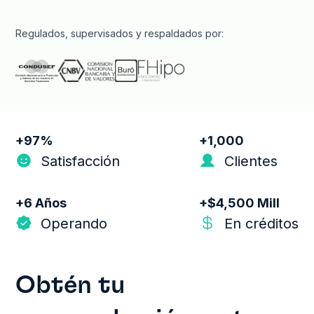
Regulados, supervisados y respaldados por:
+97%
+1,000
ﶽ
﹅
Satisfacción
Clientes
+6 Años
+$4,500 Mill
ﮱ
ﭶ
Operando
En créditos
Obtén tu