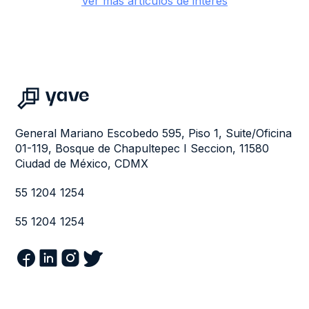
Ver más artículos de interés
General Mariano Escobedo 595, Piso 1, Suite/Oficina
01-119, Bosque de Chapultepec I Seccion, 11580
Ciudad de México, CDMX
55 1204 1254
55 1204 1254
ﯻ
ﳃ
ﲧ
︼